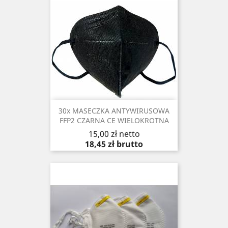
30x MASECZKA ANTYWIRUSOWA
FFP2 CZARNA CE WIELOKROTNA
Cena
15,00 zł
netto
18,45 zł
brutto