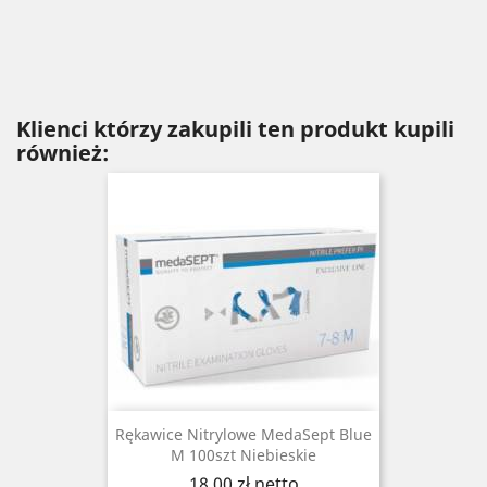
Klienci którzy zakupili ten produkt kupili
również:
Rękawice Nitrylowe MedaSept Blue
M 100szt Niebieskie
Cena
18,00 zł
netto