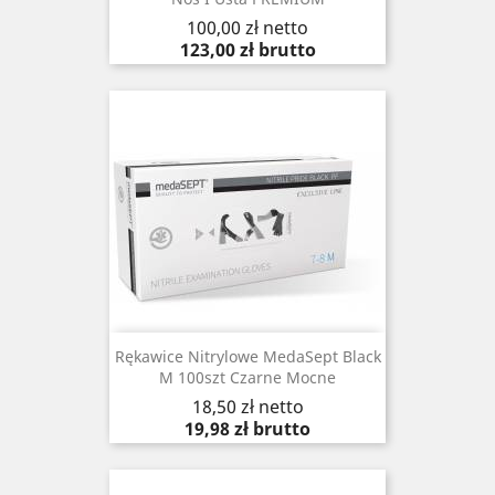
Cena
100,00 zł
netto
123,00 zł
brutto
Rękawice Nitrylowe MedaSept Black
M 100szt Czarne Mocne
Cena
18,50 zł
netto
19,98 zł
brutto