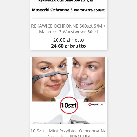
RĘKAWICE OCHRONNE 500szt S/M +
Maseczki 3 Warstwowe 50szt
Cena
20,00 zł
netto
24,60 zł
brutto
10 Sztuk Mini Przyłbica Ochronna Na
Nos I Usta PREMIUM