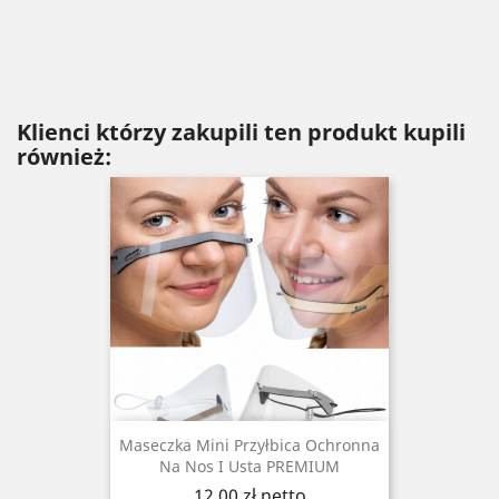
Klienci którzy zakupili ten produkt kupili
również:
Maseczka Mini Przyłbica Ochronna
Na Nos I Usta PREMIUM
Cena
12,00 zł
netto